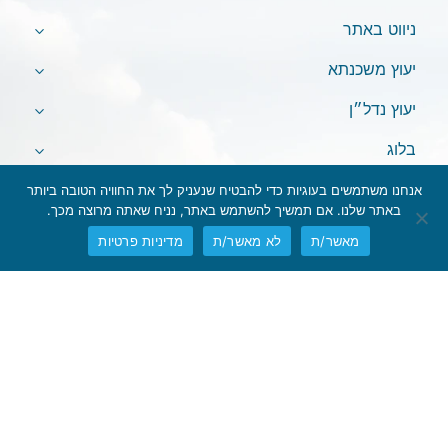
ניווט באתר
יעוץ משכנתא
יעוץ נדל״ן
בלוג
אנחנו משתמשים בעוגיות כדי להבטיח שנעניק לך את החוויה הטובה ביותר
באתר שלנו. אם תמשיך להשתמש באתר, נניח שאתה מרוצה מכך.
מאשר/ת
לא מאשר/ת
מדיניות פרטיות
אין לראות במידע המופיע באתר משום המלצה לביצוע פעולות ו/או ייעוץ
השקעות ו/או שיווק השקעות ו/או ייעוץ מכל סוג שהוא.
המידע המוצג הינו לידיעה בלבד ואינו מהווה תחליף לייעוץ המתחשב בנתונים