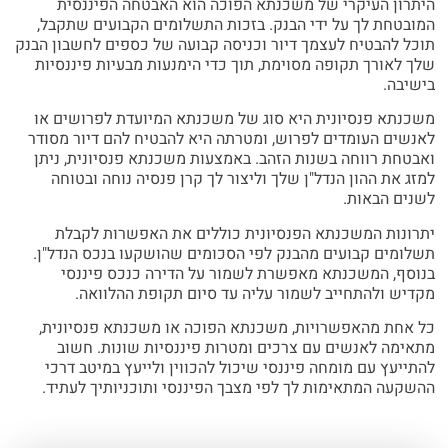
היתרון העיקרי של משכנתא הפוכה הוא האבטחה הפיננסית
המובטחת לך על ידי הבנק. בזכות התשלומים הקבועים שתקבל,
תוכל להבטיח לעצמך דיור וכניסה קבועה של כספים לחשבון הבנק
שלך לאורך תקופה מסוימת, תוך כדי הימנעות מבעיות פיננסיות
בישיבה.
משכנתא פנסיונית היא סוג של משכנתא המיועדת לפרושים או
לאנשים העומדים לפרוש, ומטרתה היא להבטיח להם דיור מסודר
ואבטחת רווחה בשנות הזהב. באמצעות משכנתא פנסיונית, ניתן
למזג את ההון הנדל"ן שלך וליצור לך קרן פנסיה נוחה ובטוחה
לשנים הבאות.
יתרונות המשכנתא הפנסיונית כוללים את האפשרות לקבלת
תשלומים קבועים מהבנק לפי הסכומים שהושקעו בנכס הנדל"ן.
בנוסף, המשכנתא מאפשרת לשמור על הדירה כנכס פיננסי
מקדיש ולהתחייב לשמור עליה עד סיום תקופת ההלוואה.
כל אחת מהאפשרויות, משכנתא הפוכה או משכנתא פנסיונית,
מתאימה לאנשים עם צרכים ומטרות פיננסיות שונות. חשוב
להתייעץ עם מומחה פיננסי שיכול להכווין ולייעץ במיטב דרכי
ההשקעה המתאימות לך לפי מצבך הפיננסי ותוכניותיך לעתיד.