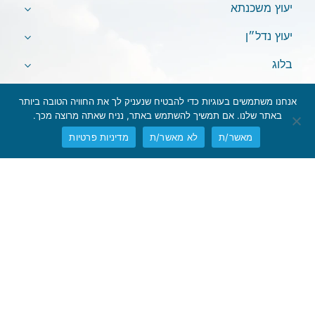
יעוץ משכנתא
יעוץ נדל״ן
בלוג
אנחנו משתמשים בעוגיות כדי להבטיח שנעניק לך את החוויה הטובה ביותר
באתר שלנו. אם תמשיך להשתמש באתר, נניח שאתה מרוצה מכך.
מאשר/ת
לא מאשר/ת
מדיניות פרטיות
אין לראות במידע המופיע באתר משום המלצה לביצוע פעולות ו/או ייעוץ
השקעות ו/או שיווק השקעות ו/או ייעוץ מכל סוג שהוא.
המידע המוצג הינו לידיעה בלבד ואינו מהווה תחליף לייעוץ המתחשב בנתונים
ובצרכים המיוחדים של כל אדם. כל העושה במידע הנ"ל שימוש כלשהו –
עושה זאת על דעתו בלבד ועל אחריותו הבלעדית.