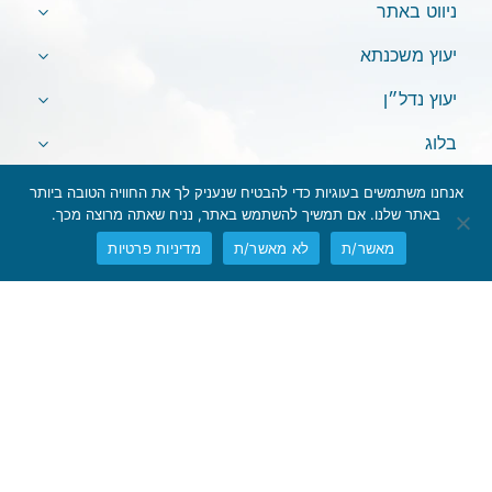
ניווט באתר
יעוץ משכנתא
יעוץ נדל״ן
בלוג
אנחנו משתמשים בעוגיות כדי להבטיח שנעניק לך את החוויה הטובה ביותר
באתר שלנו. אם תמשיך להשתמש באתר, נניח שאתה מרוצה מכך.
מאשר/ת
לא מאשר/ת
מדיניות פרטיות
אין לראות במידע המופיע באתר משום המלצה לביצוע פעולות ו/או ייעוץ
השקעות ו/או שיווק השקעות ו/או ייעוץ מכל סוג שהוא.
המידע המוצג הינו לידיעה בלבד ואינו מהווה תחליף לייעוץ המתחשב בנתונים
ובצרכים המיוחדים של כל אדם. כל העושה במידע הנ"ל שימוש כלשהו –