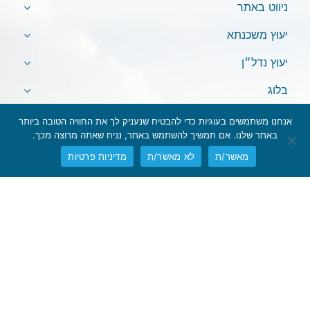
ניווט באתר
יעוץ משכנתא
יעוץ נדל״ן
בלוג
אנחנו משתמשים בעוגיות כדי להבטיח שנעניק לך את החוויה הטובה ביותר
באתר שלנו. אם תמשיך להשתמש באתר, נניח שאתה מרוצה מכך.
מאשר/ת
לא מאשר/ת
מדיניות פרטיות
אין לראות במידע המופיע באתר משום המלצה לביצוע פעולות ו/או ייעוץ
השקעות ו/או שיווק השקעות ו/או ייעוץ מכל סוג שהוא.
המידע המוצג הינו לידיעה בלבד ואינו מהווה תחליף לייעוץ המתחשב בנתונים
ובצרכים המיוחדים של כל אדם. כל העושה במידע הנ"ל שימוש כלשהו –